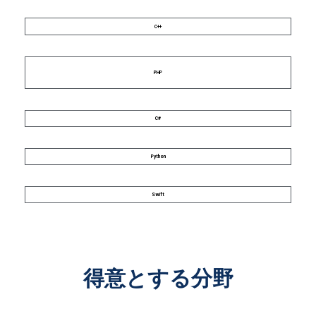
C++
PHP
C#
Python
Swift
得意とする分野