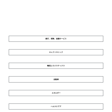
銀行、保険、金融サービス
エレクトロニック
輸送とロジスティクス
自動車
エネルギー
ヘルスケアア